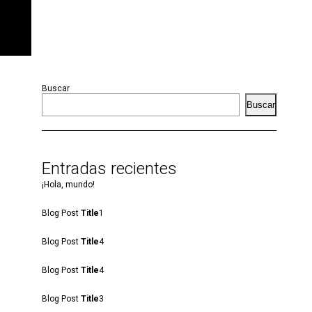
Buscar
Buscar
Entradas recientes
¡Hola, mundo!
Blog Post
Title
1
Blog Post
Title
4
Blog Post
Title
4
Blog Post
Title
3