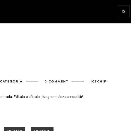
 CATEGORÍA
0 COMMENT
IC3CHIP
trada. Edítala o bórrala, ¡luego empieza a escribir!