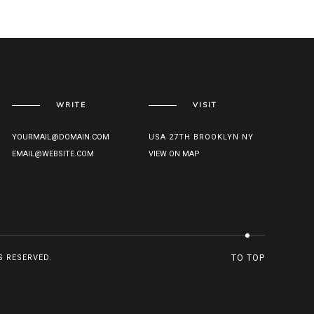
WRITE
VISIT
YOURMAIL@DOMAIN.COM
USA 27TH BROOKLYN NY
EMAIL@WEBSITE.COM
VIEW ON MAP
S RESERVED.
TO TOP