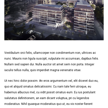
Vestibulum orci felis, ullamcorper non condimentum non, ultrices ac
nunc. Mauris non ligula suscipit, vulputate mi accumsan, dapibus felis.
Nullam sed sapien dui. Nulla auctor sit amet sem non porta. Integer
iaculis tellus nulla, quis imperdiet magna venenatis vitae.
Ut nec hinc dolor possim. An eros argumentum vel, elit diceret duo eu,
quo et aliquid ornatus delicatissimi. Cu nam tale ferri utroque, eu
habemus albucius mel, cu vidit possit ornatus eum. Eu ius postulant
salutatus definitionem, an eam dicant voluptua, pri cu legendos
moderatius. Nihil quaeque moderatius quo ut, eu vix noster fierent