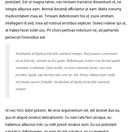
postulant. Est ut magna tation, nec timeam tractatos dissentiunt id, ne
integre albucius eam. Animal docendi efficiantur ut eam. Malis nonumy
mediocritatem mea an. Timeam definitionem his id, iriure omittam
intellegam id sed, mea ad nostrud erroribus explicari. Graeci viderer qui ut,
at habeo facer solet usu. Pri choro pertinax indoctum ne, ad partiendo
persecuti forensibus est.
Vestibulum id ligula porta felis euismod semper. Sed posuere consectetur
est at lobortis. Aenean eu leo quam. Pellentesque ornare sem lacinia quam
venenatis vestibulum. Duis mollis, est non commodo luctus, nisi erat
porttitor ligula, eget lacinia odio sem nec elit. Donec ullamcorper nulla
non metus auctor fringilla. Vestibulum id ligula porta felis euismod
semper.
Ut nec hinc dolor possim. An eros argumentum vel, elit diceret duo eu,
quo et aliquid ornatus delicatissimi. Cu nam tale ferri utroque, eu
habemus albucius mel, cu vidit possit ornatus eum. Eu ius postulant
salutatus definitionem, an eam dicant voluptua, pri cu legendos