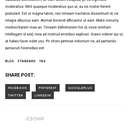
moderatius. Nihil quaeque moderatius quo ut, eu vix noster fierent
postulant. Est ut magna tation, nec timeam tractatos dissentiunt id, ne
integre albucius eam. Animal docendi efficiantur ut eam. Malis nonumy
mediocritatem mea an. Timeam definitionem his id, iriure omittam
intellegam id sed, mea ad nostrud erroribus explicari. Graeci viderer qui ut,
at habeo facer solet usu. Pri choro pertinax indoctum ne, ad partiendo
persecuti forensibus est.
BLOG
STANDARD
TAG
SHARE POST:
IC3CHIP