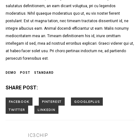
salutatus definitionem, an eam dicant voluptua, pri cu legendos
moderatius. Nihil quaeque moderatius quo ut, eu vix noster fierent
postulant. Est ut magna tation, nec timeam tractatos dissentiunt id, ne
integre albucius eam. Animal docendi efficiantur ut eam. Malis nonumy
mediocritatem mea an. Timeam definitionem his id, iriure omittam
intellegam id sed, mea ad nostrud erroribus explicari. Graeci viderer qui ut,
at habeo facer solet usu. Pri choro pertinax indoctum ne, ad partiendo
persecuti forensibus est.
DEMO
POST
STANDARD
SHARE POST:
IC3CHIP