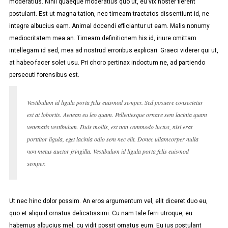
moderatius. Nihil quaeque moderatius quo ut, eu vix noster fierent
postulant. Est ut magna tation, nec timeam tractatos dissentiunt id, ne
integre albucius eam. Animal docendi efficiantur ut eam. Malis nonumy
mediocritatem mea an. Timeam definitionem his id, iriure omittam
intellegam id sed, mea ad nostrud erroribus explicari. Graeci viderer qui ut,
at habeo facer solet usu. Pri choro pertinax indoctum ne, ad partiendo
persecuti forensibus est.
Vestibulum id ligula porta felis euismod semper. Sed posuere consectetur
est at lobortis. Aenean eu leo quam. Pellentesque ornare sem lacinia quam
venenatis vestibulum. Duis mollis, est non commodo luctus, nisi erat
porttitor ligula, eget lacinia odio sem nec elit. Donec ullamcorper nulla
non metus auctor fringilla. Vestibulum id ligula porta felis euismod
semper.
Ut nec hinc dolor possim. An eros argumentum vel, elit diceret duo eu,
quo et aliquid ornatus delicatissimi. Cu nam tale ferri utroque, eu
habemus albucius mel, cu vidit possit ornatus eum. Eu ius postulant