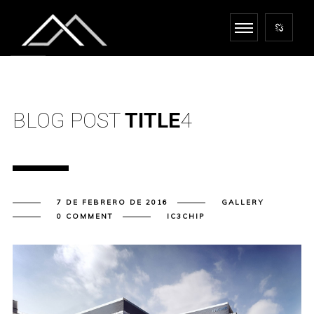
BLOG POST
TITLE
4
7 DE FEBRERO DE 2016
GALLERY
0 COMMENT
IC3CHIP