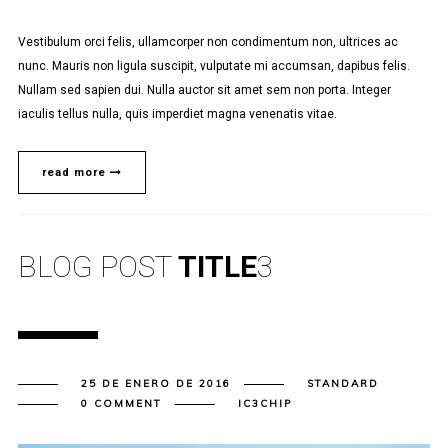
Vestibulum orci felis, ullamcorper non condimentum non, ultrices ac
nunc. Mauris non ligula suscipit, vulputate mi accumsan, dapibus felis.
Nullam sed sapien dui. Nulla auctor sit amet sem non porta. Integer
iaculis tellus nulla, quis imperdiet magna venenatis vitae.
read more
BLOG POST
TITLE
3
25 DE ENERO DE 2016
STANDARD
0 COMMENT
IC3CHIP