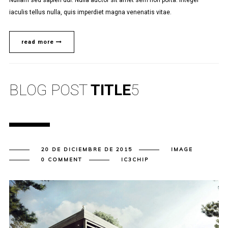
Nullam sed sapien dui. Nulla auctor sit amet sem non porta. Integer
iaculis tellus nulla, quis imperdiet magna venenatis vitae.
read more
BLOG POST
TITLE
5
20 DE DICIEMBRE DE 2015
IMAGE
0 COMMENT
IC3CHIP