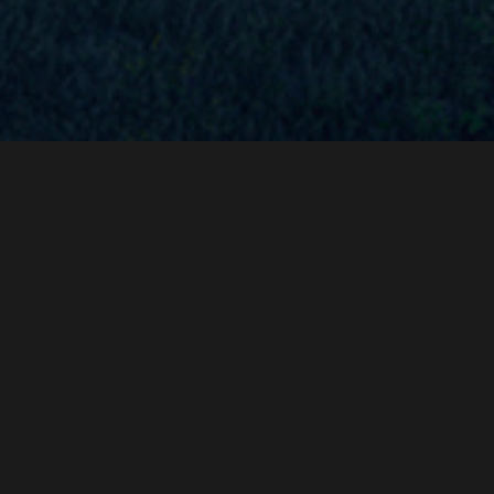
TINCIDUNT
ORNARE
Curabitur bibendum mi sed rhoncus aliquet. Nulla blandit porttitor justo, at
posuere sem accumsan nec. Sed non nisi viverra, porttitor sem nec,
vestibulum .
Sed non arcu non sem commodo ultricies. Sed non nisi viverra, porttitor
sem nec, vestibulum justo tortor ornare turpis faucibus.